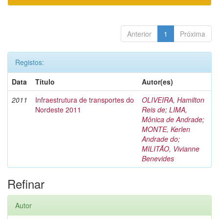
Anterior
1
Próxima
Registos:
Data
Título
Autor(es)
2011
Infraestrutura de transportes do
OLIVEIRA, Hamilton
Nordeste 2011
Reis de
;
LIMA,
Mônica de Andrade
;
MONTE, Kerlen
Andrade do
;
MILITÃO, Vivianne
Benevides
Refinar
Autor