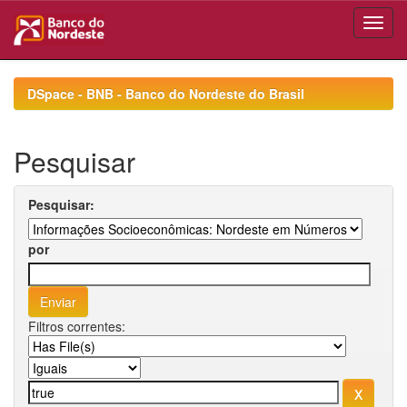
Skip
navigation
DSpace - BNB - Banco do Nordeste do Brasil
Pesquisar
Pesquisar:
por
Filtros correntes: