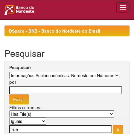
Skip
navigation
DSpace - BNB - Banco do Nordeste do Brasil
Pesquisar
Pesquisar:
por
Filtros correntes: