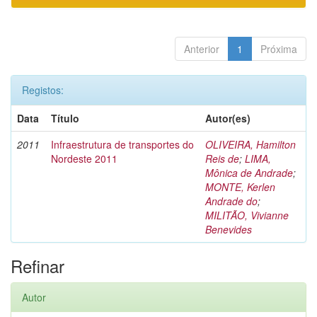
Anterior
1
Próxima
Registos:
Data
Título
Autor(es)
2011
Infraestrutura de transportes do
OLIVEIRA, Hamilton
Nordeste 2011
Reis de
;
LIMA,
Mônica de Andrade
;
MONTE, Kerlen
Andrade do
;
MILITÃO, Vivianne
Benevides
Refinar
Autor