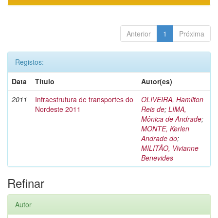
Anterior
1
Próxima
Registos:
Data
Título
Autor(es)
2011
Infraestrutura de transportes do
OLIVEIRA, Hamilton
Nordeste 2011
Reis de
;
LIMA,
Mônica de Andrade
;
MONTE, Kerlen
Andrade do
;
MILITÃO, Vivianne
Benevides
Refinar
Autor