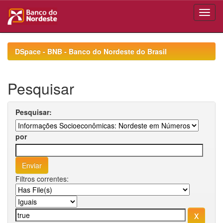
Skip
navigation
DSpace - BNB - Banco do Nordeste do Brasil
Pesquisar
Pesquisar:
por
Filtros correntes: