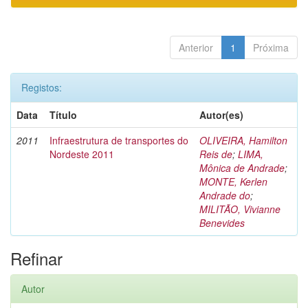
Anterior
1
Próxima
Registos:
Data
Título
Autor(es)
2011
Infraestrutura de transportes do
OLIVEIRA, Hamilton
Nordeste 2011
Reis de
;
LIMA,
Mônica de Andrade
;
MONTE, Kerlen
Andrade do
;
MILITÃO, Vivianne
Benevides
Refinar
Autor