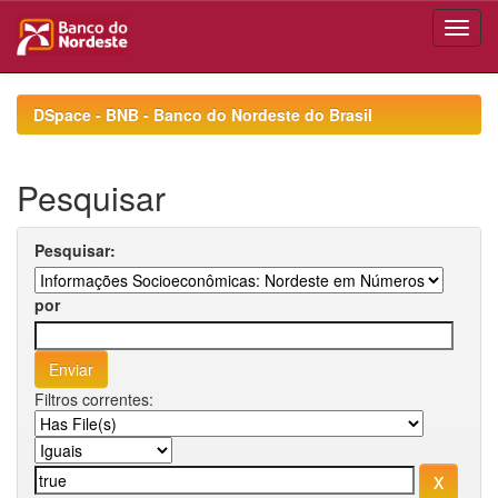
Skip
navigation
DSpace - BNB - Banco do Nordeste do Brasil
Pesquisar
Pesquisar:
por
Filtros correntes: