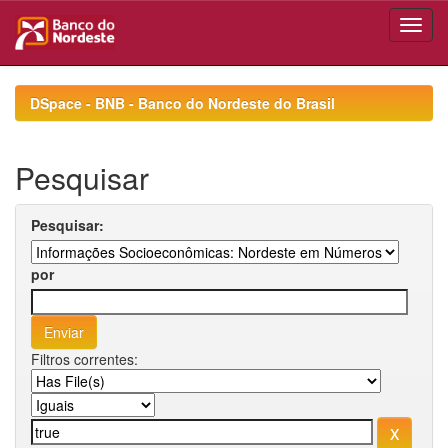
Skip
navigation
DSpace - BNB - Banco do Nordeste do Brasil
Pesquisar
Pesquisar:
por
Filtros correntes: