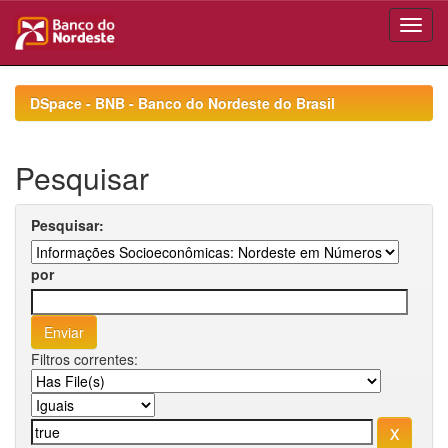
Skip
navigation
DSpace - BNB - Banco do Nordeste do Brasil
Pesquisar
Pesquisar:
por
Filtros correntes: