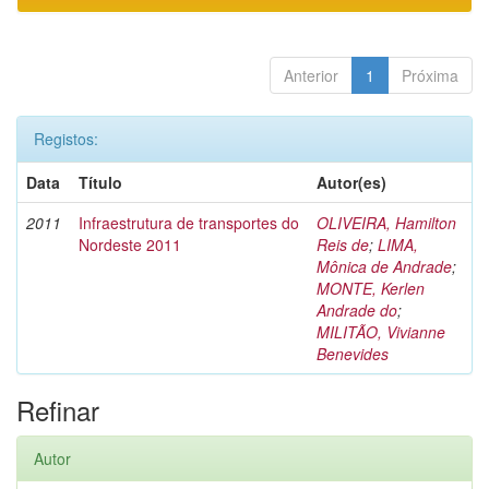
Anterior
1
Próxima
Registos:
Data
Título
Autor(es)
2011
Infraestrutura de transportes do
OLIVEIRA, Hamilton
Nordeste 2011
Reis de
;
LIMA,
Mônica de Andrade
;
MONTE, Kerlen
Andrade do
;
MILITÃO, Vivianne
Benevides
Refinar
Autor