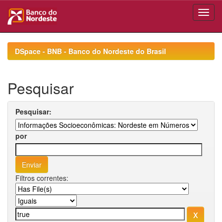
Skip
navigation
DSpace - BNB - Banco do Nordeste do Brasil
Pesquisar
Pesquisar:
por
Filtros correntes: