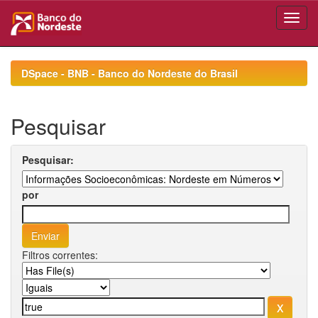
Skip
navigation
DSpace - BNB - Banco do Nordeste do Brasil
Pesquisar
Pesquisar:
por
Filtros correntes: