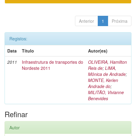
Anterior
1
Próxima
Registos:
Data
Título
Autor(es)
2011
Infraestrutura de transportes do
OLIVEIRA, Hamilton
Nordeste 2011
Reis de
;
LIMA,
Mônica de Andrade
;
MONTE, Kerlen
Andrade do
;
MILITÃO, Vivianne
Benevides
Refinar
Autor