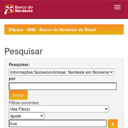
Skip
navigation
DSpace - BNB - Banco do Nordeste do Brasil
Pesquisar
Pesquisar:
por
Filtros correntes: