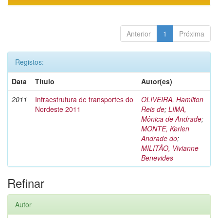
Anterior
1
Próxima
Registos:
Data
Título
Autor(es)
2011
Infraestrutura de transportes do
OLIVEIRA, Hamilton
Nordeste 2011
Reis de
;
LIMA,
Mônica de Andrade
;
MONTE, Kerlen
Andrade do
;
MILITÃO, Vivianne
Benevides
Refinar
Autor