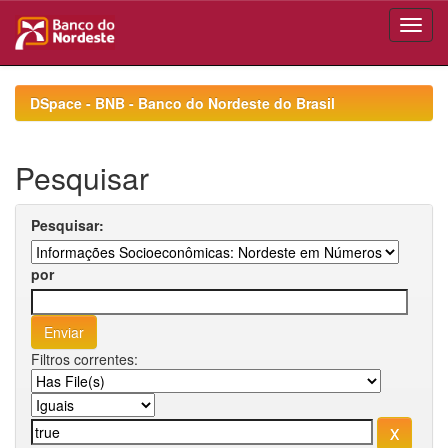
Skip
navigation
DSpace - BNB - Banco do Nordeste do Brasil
Pesquisar
Pesquisar:
por
Filtros correntes: