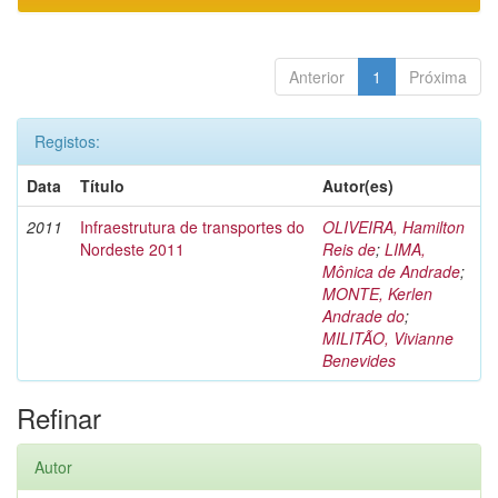
Anterior
1
Próxima
Registos:
Data
Título
Autor(es)
2011
Infraestrutura de transportes do
OLIVEIRA, Hamilton
Nordeste 2011
Reis de
;
LIMA,
Mônica de Andrade
;
MONTE, Kerlen
Andrade do
;
MILITÃO, Vivianne
Benevides
Refinar
Autor