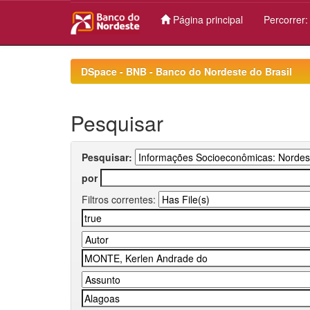
Página principal
Percorrer
Skip
navigation
DSpace - BNB - Banco do Nordeste do Brasil
Pesquisar
Pesquisar:
por
Filtros correntes: