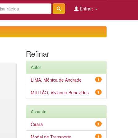
Entrar:
Refinar
Autor
LIMA, Mônica de Andrade
1
MILITÃO, Vivianne Benevides
1
Assunto
Ceará
1
Modal de Transporte
1