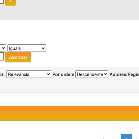
or:
Por ordem
Autores/Regi