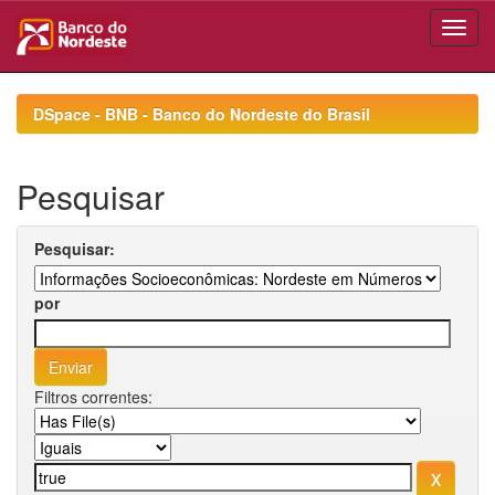
Skip
navigation
DSpace - BNB - Banco do Nordeste do Brasil
Pesquisar
Pesquisar:
por
Filtros correntes: