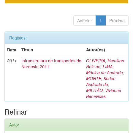
Anterior
1
Próxima
Registos:
Data
Título
Autor(es)
2011
Infraestrutura de transportes do
OLIVEIRA, Hamilton
Nordeste 2011
Reis de
;
LIMA,
Mônica de Andrade
;
MONTE, Kerlen
Andrade do
;
MILITÃO, Vivianne
Benevides
Refinar
Autor