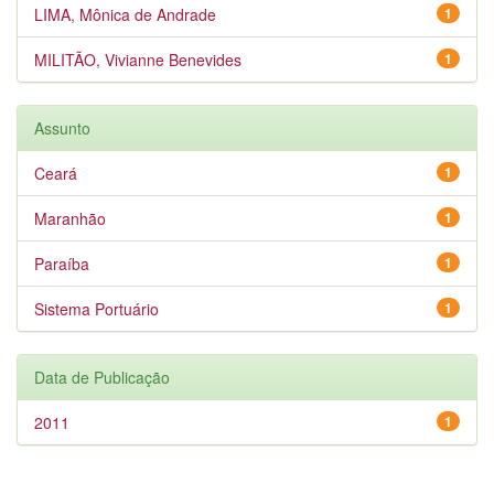
LIMA, Mônica de Andrade
1
MILITÃO, Vivianne Benevides
1
Assunto
Ceará
1
Maranhão
1
Paraíba
1
Sistema Portuário
1
Data de Publicação
2011
1