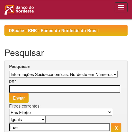
Skip
navigation
DSpace - BNB - Banco do Nordeste do Brasil
Pesquisar
Pesquisar:
por
Filtros correntes: