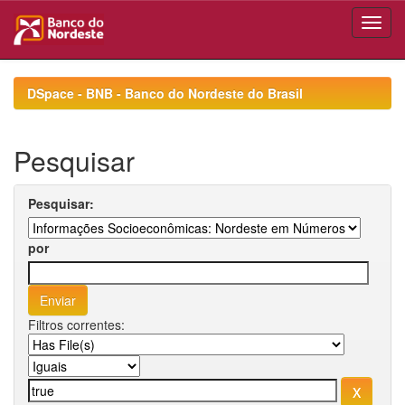
Skip
navigation
DSpace - BNB - Banco do Nordeste do Brasil
Pesquisar
Pesquisar:
por
Filtros correntes: