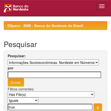
Skip
navigation
DSpace - BNB - Banco do Nordeste do Brasil
Pesquisar
Pesquisar:
por
Filtros correntes: