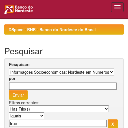
Skip
navigation
DSpace - BNB - Banco do Nordeste do Brasil
Pesquisar
Pesquisar:
por
Filtros correntes: