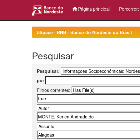
Página principal
Percorrer
Skip
navigation
DSpace - BNB - Banco do Nordeste do Brasil
Pesquisar
Pesquisar:
por
Filtros correntes: