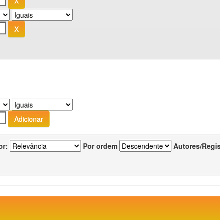
or:
Por ordem
Autores/Regi