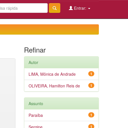
Entrar:
Refinar
Autor
LIMA, Mônica de Andrade
1
OLIVEIRA, Hamilton Reis de
1
Assunto
Paraíba
1
Sergipe
1