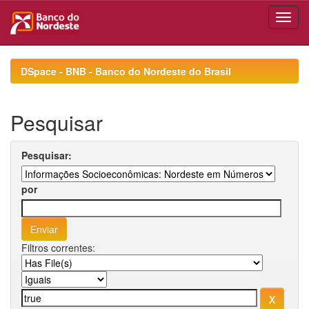
Skip
navigation
DSpace - BNB - Banco do Nordeste do Brasil
Pesquisar
Pesquisar:
por
Filtros correntes: