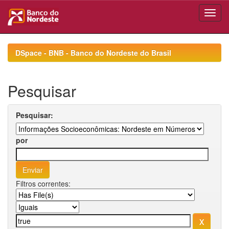
Skip
navigation
DSpace - BNB - Banco do Nordeste do Brasil
Pesquisar
Pesquisar:
por
Filtros correntes: