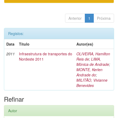
Anterior
1
Próxima
Registos:
Data
Título
Autor(es)
2011
Infraestrutura de transportes do
OLIVEIRA, Hamilton
Nordeste 2011
Reis de
;
LIMA,
Mônica de Andrade
;
MONTE, Kerlen
Andrade do
;
MILITÃO, Vivianne
Benevides
Refinar
Autor