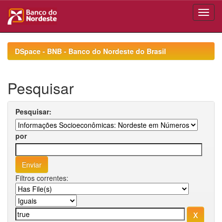
Skip
navigation
DSpace - BNB - Banco do Nordeste do Brasil
Pesquisar
Pesquisar:
por
Filtros correntes: