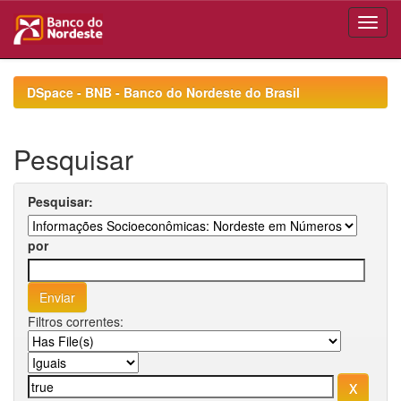
Skip
navigation
DSpace - BNB - Banco do Nordeste do Brasil
Pesquisar
Pesquisar:
por
Filtros correntes: