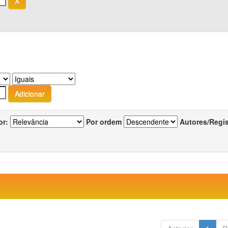
or:
Por ordem
Autores/Regi