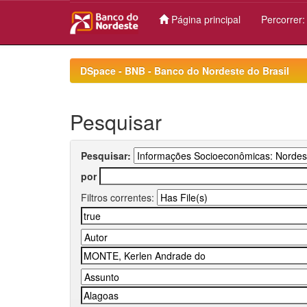
Página principal
Percorrer
Skip
navigation
DSpace - BNB - Banco do Nordeste do Brasil
Pesquisar
Pesquisar:
por
Filtros correntes: