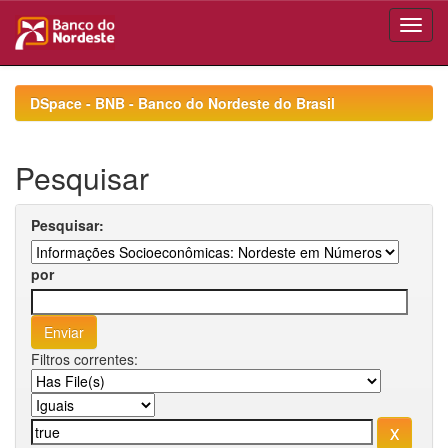
Skip
navigation
DSpace - BNB - Banco do Nordeste do Brasil
Pesquisar
Pesquisar:
por
Filtros correntes: