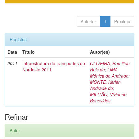
Anterior
1
Próxima
Registos:
Data
Título
Autor(es)
2011
Infraestrutura de transportes do
OLIVEIRA, Hamilton
Nordeste 2011
Reis de
;
LIMA,
Mônica de Andrade
;
MONTE, Kerlen
Andrade do
;
MILITÃO, Vivianne
Benevides
Refinar
Autor