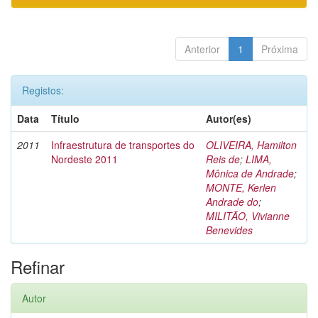
Anterior
1
Próxima
Registos:
Data
Título
Autor(es)
2011
Infraestrutura de transportes do
OLIVEIRA, Hamilton
Nordeste 2011
Reis de
;
LIMA,
Mônica de Andrade
;
MONTE, Kerlen
Andrade do
;
MILITÃO, Vivianne
Benevides
Refinar
Autor