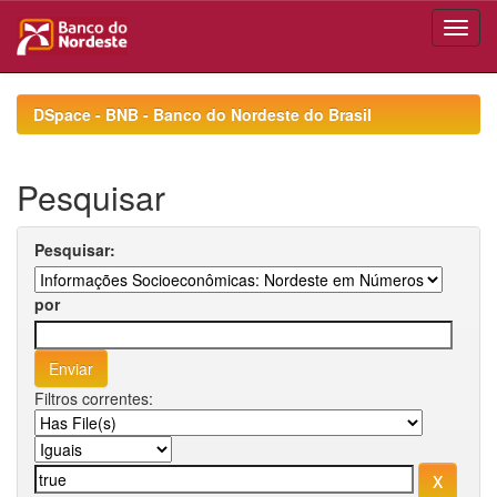
Skip
navigation
DSpace - BNB - Banco do Nordeste do Brasil
Pesquisar
Pesquisar:
por
Filtros correntes: