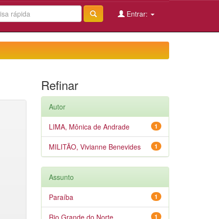
Entrar:
Refinar
Autor
LIMA, Mônica de Andrade
1
MILITÃO, Vivianne Benevides
1
Assunto
Paraíba
1
Rio Grande do Norte
1