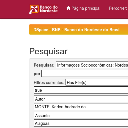
Página principal
Percorrer
Skip
navigation
DSpace - BNB - Banco do Nordeste do Brasil
Pesquisar
Pesquisar:
por
Filtros correntes: