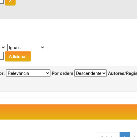
or:
Por ordem
Autores/Regi