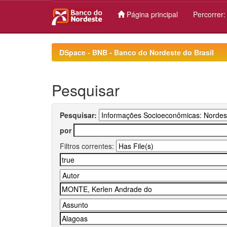
Página principal
Percorrer
Skip
navigation
DSpace - BNB - Banco do Nordeste do Brasil
Pesquisar
Pesquisar:
por
Filtros correntes: