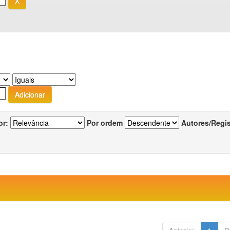
or:
Por ordem
Autores/Regi