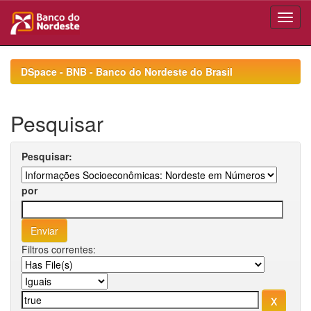
Skip
navigation
DSpace - BNB - Banco do Nordeste do Brasil
Pesquisar
Pesquisar:
por
Filtros correntes: