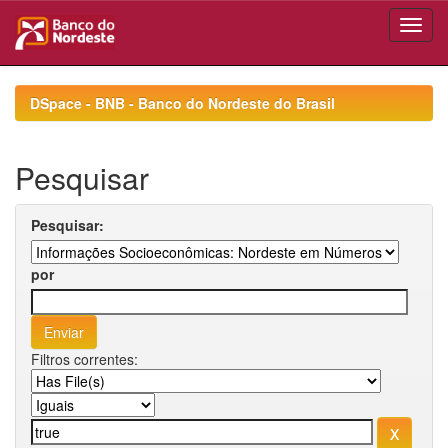
Skip
navigation
DSpace - BNB - Banco do Nordeste do Brasil
Pesquisar
Pesquisar:
por
Filtros correntes: