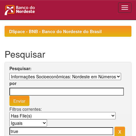
Skip
navigation
DSpace - BNB - Banco do Nordeste do Brasil
Pesquisar
Pesquisar:
por
Filtros correntes: