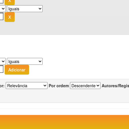
or:
Por ordem
Autores/Regi