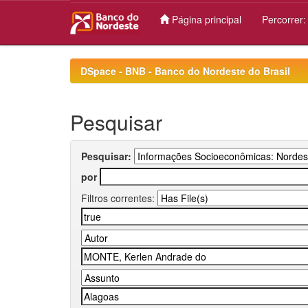
Página principal
Percorrer
Skip
navigation
DSpace - BNB - Banco do Nordeste do Brasil
Pesquisar
Pesquisar:
por
Filtros correntes: