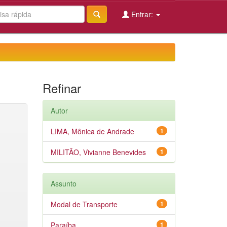
Entrar:
Refinar
Autor
LIMA, Mônica de Andrade
1
MILITÃO, Vivianne Benevides
1
Assunto
Modal de Transporte
1
Paraíba
1