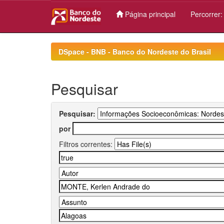
Página principal
Percorrer
Skip
navigation
DSpace - BNB - Banco do Nordeste do Brasil
Pesquisar
Pesquisar:
por
Filtros correntes: