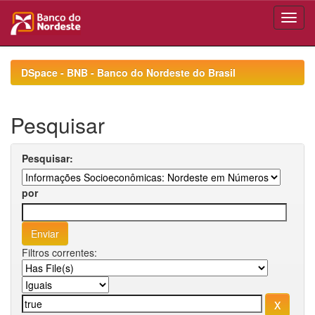
Skip
navigation
DSpace - BNB - Banco do Nordeste do Brasil
Pesquisar
Pesquisar:
por
Filtros correntes: