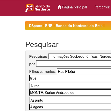
Página principal
Percorrer
Skip
navigation
DSpace - BNB - Banco do Nordeste do Brasil
Pesquisar
Pesquisar:
por
Filtros correntes: