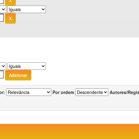
or:
Por ordem
Autores/Regi