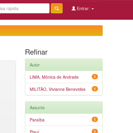
Entrar:
Refinar
Autor
LIMA, Mônica de Andrade
1
MILITÃO, Vivianne Benevides
1
Assunto
Paraíba
1
Piauí
1