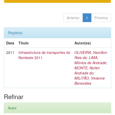
Anterior
1
Próxima
Registos:
Data
Título
Autor(es)
2011
Infraestrutura de transportes do
OLIVEIRA, Hamilton
Nordeste 2011
Reis de
;
LIMA,
Mônica de Andrade
;
MONTE, Kerlen
Andrade do
;
MILITÃO, Vivianne
Benevides
Refinar
Autor