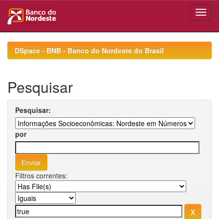
Skip
navigation
DSpace - BNB - Banco do Nordeste do Brasil
Pesquisar
Pesquisar:
por
Filtros correntes: