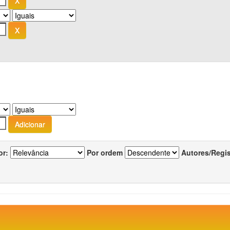
or:
Por ordem
Autores/Regi