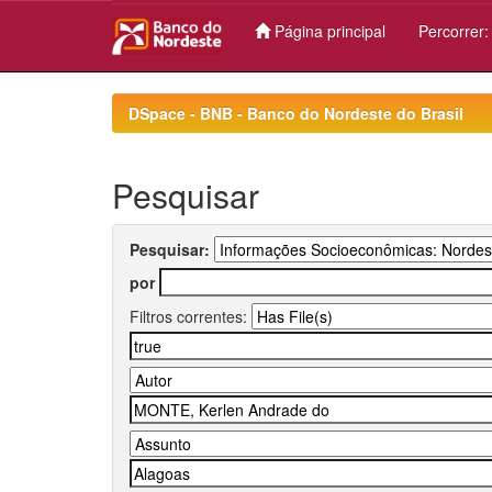
Página principal
Percorrer
Skip
navigation
DSpace - BNB - Banco do Nordeste do Brasil
Pesquisar
Pesquisar:
por
Filtros correntes: