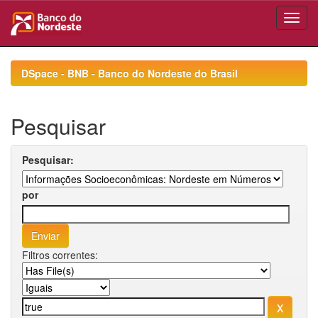
Skip
navigation
DSpace - BNB - Banco do Nordeste do Brasil
Pesquisar
Pesquisar:
por
Filtros correntes: