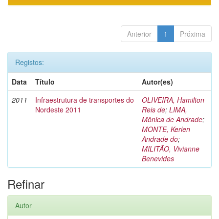
Anterior
1
Próxima
Registos:
Data
Título
Autor(es)
2011
Infraestrutura de transportes do
OLIVEIRA, Hamilton
Nordeste 2011
Reis de
;
LIMA,
Mônica de Andrade
;
MONTE, Kerlen
Andrade do
;
MILITÃO, Vivianne
Benevides
Refinar
Autor