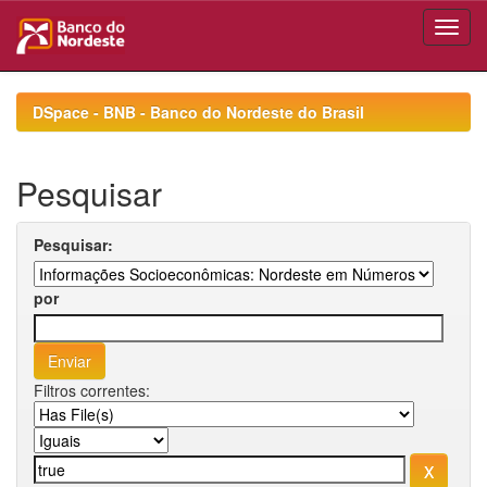
Skip
navigation
DSpace - BNB - Banco do Nordeste do Brasil
Pesquisar
Pesquisar:
por
Filtros correntes: