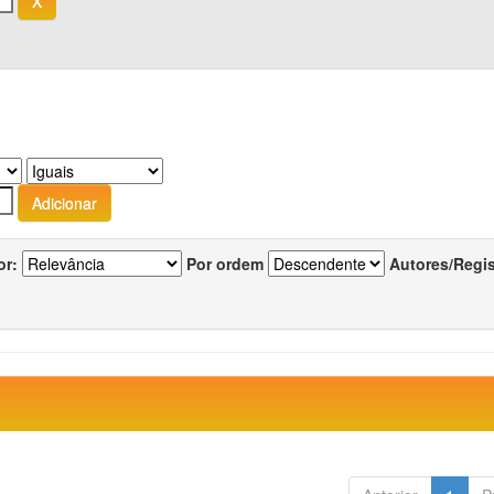
or:
Por ordem
Autores/Regi