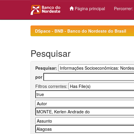
Página principal
Percorrer
Skip
navigation
DSpace - BNB - Banco do Nordeste do Brasil
Pesquisar
Pesquisar:
por
Filtros correntes: