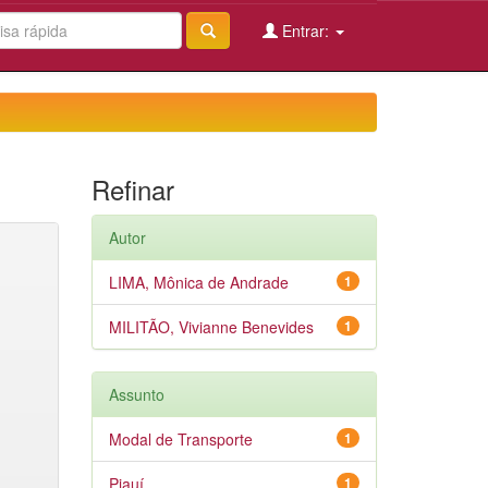
Entrar:
Refinar
Autor
LIMA, Mônica de Andrade
1
MILITÃO, Vivianne Benevides
1
Assunto
Modal de Transporte
1
Piauí
1