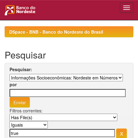
Skip
navigation
DSpace - BNB - Banco do Nordeste do Brasil
Pesquisar
Pesquisar:
por
Filtros correntes: