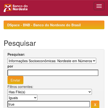
Skip
navigation
DSpace - BNB - Banco do Nordeste do Brasil
Pesquisar
Pesquisar:
por
Filtros correntes: