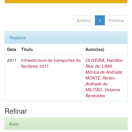
Anterior
1
Próxima
Registos:
Data
Título
Autor(es)
2011
Infraestrutura de transportes do
OLIVEIRA, Hamilton
Nordeste 2011
Reis de
;
LIMA,
Mônica de Andrade
;
MONTE, Kerlen
Andrade do
;
MILITÃO, Vivianne
Benevides
Refinar
Autor