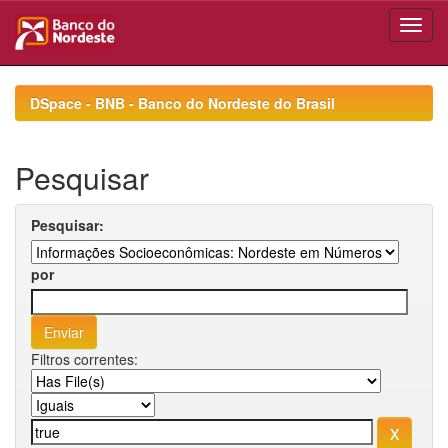
Skip
navigation
DSpace - BNB - Banco do Nordeste do Brasil
Pesquisar
Pesquisar:
por
Filtros correntes: