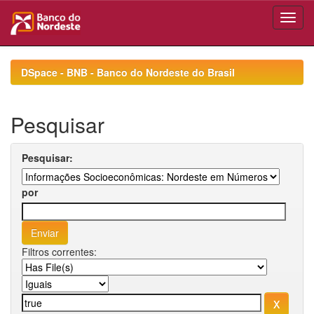
Skip
navigation
DSpace - BNB - Banco do Nordeste do Brasil
Pesquisar
Pesquisar:
por
Filtros correntes: