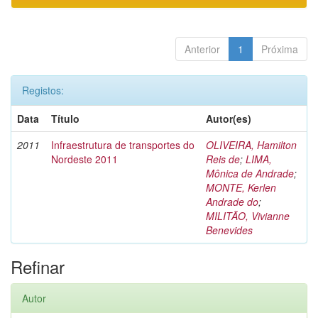
Anterior
1
Próxima
Registos:
Data
Título
Autor(es)
2011
Infraestrutura de transportes do
OLIVEIRA, Hamilton
Nordeste 2011
Reis de
;
LIMA,
Mônica de Andrade
;
MONTE, Kerlen
Andrade do
;
MILITÃO, Vivianne
Benevides
Refinar
Autor