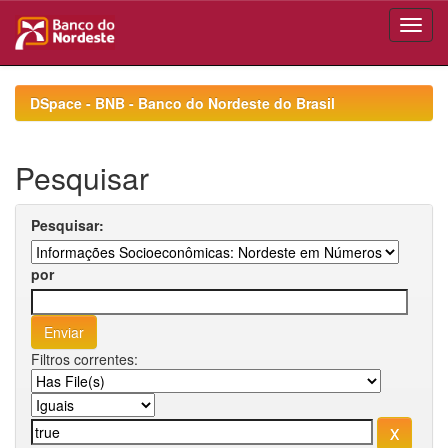
Skip
navigation
DSpace - BNB - Banco do Nordeste do Brasil
Pesquisar
Pesquisar:
por
Filtros correntes: