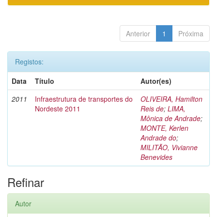
Anterior
1
Próxima
Registos:
Data
Título
Autor(es)
2011
Infraestrutura de transportes do
OLIVEIRA, Hamilton
Nordeste 2011
Reis de
;
LIMA,
Mônica de Andrade
;
MONTE, Kerlen
Andrade do
;
MILITÃO, Vivianne
Benevides
Refinar
Autor