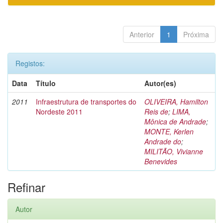
Anterior
1
Próxima
Registos:
Data
Título
Autor(es)
2011
Infraestrutura de transportes do
OLIVEIRA, Hamilton
Nordeste 2011
Reis de
;
LIMA,
Mônica de Andrade
;
MONTE, Kerlen
Andrade do
;
MILITÃO, Vivianne
Benevides
Refinar
Autor