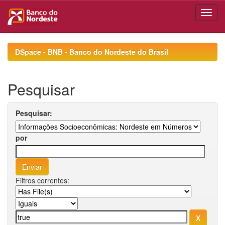
Skip
navigation
DSpace - BNB - Banco do Nordeste do Brasil
Pesquisar
Pesquisar:
por
Filtros correntes: