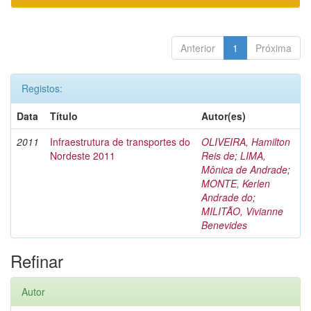
Anterior
1
Próxima
Registos:
Data
Título
Autor(es)
2011
Infraestrutura de transportes do
OLIVEIRA, Hamilton
Nordeste 2011
Reis de
;
LIMA,
Mônica de Andrade
;
MONTE, Kerlen
Andrade do
;
MILITÃO, Vivianne
Benevides
Refinar
Autor