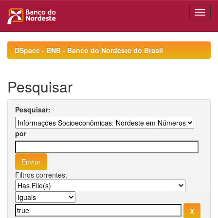
Skip
navigation
DSpace - BNB - Banco do Nordeste do Brasil
Pesquisar
Pesquisar:
por
Filtros correntes: