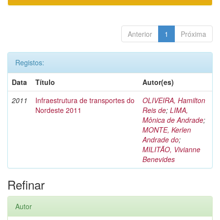
Anterior
1
Próxima
Registos:
Data
Título
Autor(es)
2011
Infraestrutura de transportes do
OLIVEIRA, Hamilton
Nordeste 2011
Reis de
;
LIMA,
Mônica de Andrade
;
MONTE, Kerlen
Andrade do
;
MILITÃO, Vivianne
Benevides
Refinar
Autor