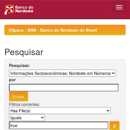
Skip
navigation
DSpace - BNB - Banco do Nordeste do Brasil
Pesquisar
Pesquisar:
por
Filtros correntes: