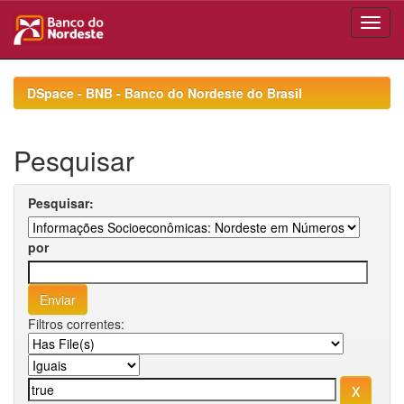
Skip
navigation
DSpace - BNB - Banco do Nordeste do Brasil
Pesquisar
Pesquisar:
por
Filtros correntes: