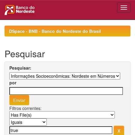
Skip
navigation
DSpace - BNB - Banco do Nordeste do Brasil
Pesquisar
Pesquisar:
por
Filtros correntes: