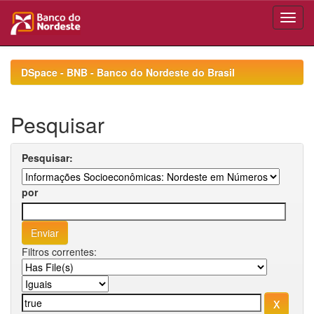
Skip
navigation
DSpace - BNB - Banco do Nordeste do Brasil
Pesquisar
Pesquisar:
por
Filtros correntes: