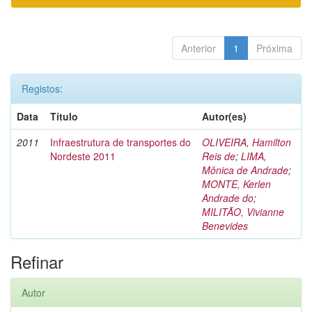
Anterior
1
Próxima
Registos:
Data
Título
Autor(es)
2011
Infraestrutura de transportes do
OLIVEIRA, Hamilton
Nordeste 2011
Reis de
;
LIMA,
Mônica de Andrade
;
MONTE, Kerlen
Andrade do
;
MILITÃO, Vivianne
Benevides
Refinar
Autor