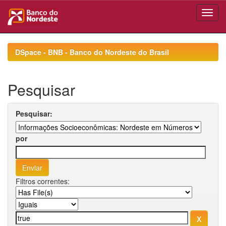
Skip
navigation
DSpace - BNB - Banco do Nordeste do Brasil
Pesquisar
Pesquisar:
por
Filtros correntes: